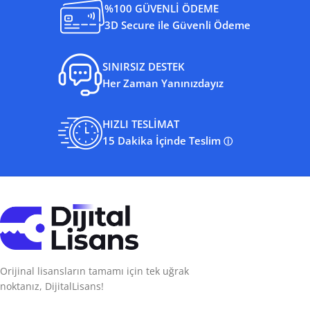
%100 GÜVENLİ ÖDEME
3D Secure ile Güvenli Ödeme
SINIRSIZ DESTEK
Her Zaman Yanınızdayız
HIZLI TESLİMAT
15 Dakika İçinde Teslim
ⓘ
Orijinal lisansların tamamı için tek uğrak
noktanız, DijitalLisans!