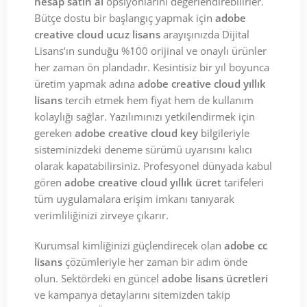
hesap satın al
opsiyonlarını değerlendirebilirler.
Bütçe dostu bir başlangıç yapmak için
adobe
creative cloud ucuz lisans
arayışınızda Dijital
Lisans’ın sunduğu %100 orijinal ve onaylı ürünler
her zaman ön plandadır. Kesintisiz bir yıl boyunca
üretim yapmak adına
adobe creative cloud yıllık
lisans
tercih etmek hem fiyat hem de kullanım
kolaylığı sağlar. Yazılımınızı yetkilendirmek için
gereken
adobe creative cloud key
bilgileriyle
sisteminizdeki deneme sürümü uyarısını kalıcı
olarak kapatabilirsiniz. Profesyonel dünyada kabul
gören
adobe creative cloud yıllık ücret
tarifeleri
tüm uygulamalara erişim imkanı tanıyarak
verimliliğinizi zirveye çıkarır.
Kurumsal kimliğinizi güçlendirecek olan
adobe cc
lisans
çözümleriyle her zaman bir adım önde
olun. Sektördeki en güncel
adobe lisans ücretleri
ve kampanya detaylarını sitemizden takip