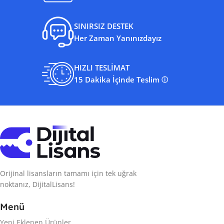
SINIRSIZ DESTEK
Her Zaman Yanınızdayız
HIZLI TESLİMAT
15 Dakika İçinde Teslim
ⓘ
Orijinal lisansların tamamı için tek uğrak
noktanız, DijitalLisans!
Menü
Yeni Eklenen Ürünler