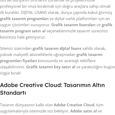
Görsel dünyanın sınırlarını zorlamak ve projelerinizde
profesyonel bir imza bırakmak için doğru araçlara sahip olmak
ilk kuraldır. DİJİTAL LİSANS olarak, dünya çapında kabul görmüş
grafik tasarım programları
ve dijital varlık platformları için en
uygun çözümleri sunuyoruz.
Grafik tasarım lisansları
ve
grafik
tasarım program satın al
seçeneklerimizle tasarım sürecinizi
kesintisiz hale getiriyoruz.
Sitemiz üzerinden
grafik tasarım dijital lisans
sahibi olarak,
yüksek maliyetli aboneliklerle uğraşmadan
grafik tasarım
programları fiyatları
konusunda en avantajlı tekliflere
ulaşabilirsiniz.
Grafik tasarım key satın al
ve yaratıcılığını bugün
özgür bırak!
Adobe Creative Cloud: Tasarımın Altın
Standartı
Tasarım dünyasının kalbi olan
Adobe Creative Cloud
, tüm
uygulamalarıyla sitemizde sizi bekliyor.
Adobe satın al
ve