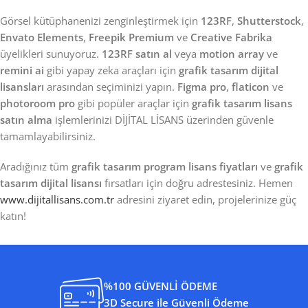
Görsel kütüphanenizi zenginleştirmek için
123RF
,
Shutterstock
,
Envato Elements
,
Freepik Premium
ve
Creative Fabrika
üyelikleri sunuyoruz.
123RF satın al
veya
motion array
ve
remini ai
gibi yapay zeka araçları için
grafik tasarım dijital
lisansları
arasından seçiminizi yapın.
Figma pro
,
flaticon
ve
photoroom pro
gibi popüler araçlar için
grafik tasarım lisans
satın alma
işlemlerinizi DİJİTAL LİSANS üzerinden güvenle
tamamlayabilirsiniz.
Aradığınız tüm
grafik tasarım program lisans fiyatları
ve
grafik
tasarım dijital lisansı
fırsatları için doğru adrestesiniz. Hemen
www.dijitallisans.com.tr
adresini ziyaret edin, projelerinize güç
katın!
%100 GÜVENLİ ÖDEME
3D Secure ile Güvenli Ödeme