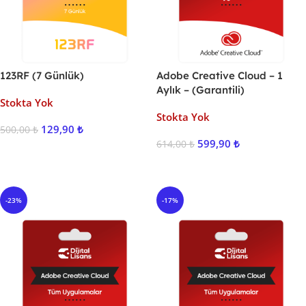
123RF (7 Günlük)
Adobe Creative Cloud – 1
Aylık – (Garantili)
Stokta Yok
Stokta Yok
129,90
₺
500,00
₺
599,90
₺
614,00
₺
Ürünü İncele
Ürünü İncele
-23%
-17%