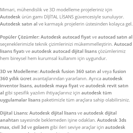
Mimari, mühendislik ve 3D modelleme projeleriniz için
Autodesk
ürün gamı DİJİTAL LİSANS güvencesiyle sunuluyor.
Autodesk satın al
ve karmaşık projelerin üstesinden kolayca gel.
Popüler Çözümler:
Autodesk autocad fiyat
ve
autocad satın al
seçeneklerimizle teknik çizimlerinizi mükemmelleştirin.
Autocad
lisans fiyatı
ve
autodesk autocad dijital lisans
çözümlerimiz
hem bireysel hem kurumsal kullanım için uygundur.
3D ve Modelleme:
Autodesk fusion 360 satın al
veya
fusion
360 yıllık ücret
avantajlarından yararlanın. Ayrıca
autodesk
inventor lisans
,
autodesk maya fiyat
ve
autodesk revit satın
al
gibi spesifik yazılım ihtiyaçlarınız için
autodesk tüm
uygulamalar lisans
paketimizle tüm araçlara sahip olabilirsiniz.
Dijital Lisans:
Autodesk dijital lisans
ve
autodesk dijital
anahtarı
sayesinde beklemeden işine odaklan.
Autodesk 3ds
max
,
civil 3d
ve
golaem
gibi ileri seviye araçlar için
autodesk