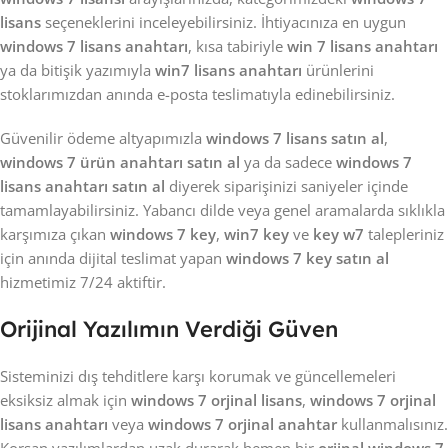
lisans
seçeneklerini inceleyebilirsiniz. İhtiyacınıza en uygun
windows 7 lisans anahtarı
, kısa tabiriyle
win 7 lisans anahtarı
ya da bitişik yazımıyla
win7 lisans anahtarı
ürünlerini
stoklarımızdan anında e-posta teslimatıyla edinebilirsiniz.
Güvenilir ödeme altyapımızla
windows 7 lisans satın al
,
windows 7 ürün anahtarı satın al
ya da sadece
windows 7
lisans anahtarı satın al
diyerek siparişinizi saniyeler içinde
tamamlayabilirsiniz. Yabancı dilde veya genel aramalarda sıklıkla
karşımıza çıkan
windows 7 key
,
win7 key
ve
key w7
talepleriniz
için anında dijital teslimat yapan
windows 7 key satın al
hizmetimiz 7/24 aktiftir.
Orijinal Yazılımın Verdiği Güven
Sisteminizi dış tehditlere karşı korumak ve güncellemeleri
eksiksiz almak için
windows 7 orjinal lisans
,
windows 7 orjinal
lisans anahtarı
veya
windows 7 orjinal anahtar
kullanmalısınız.