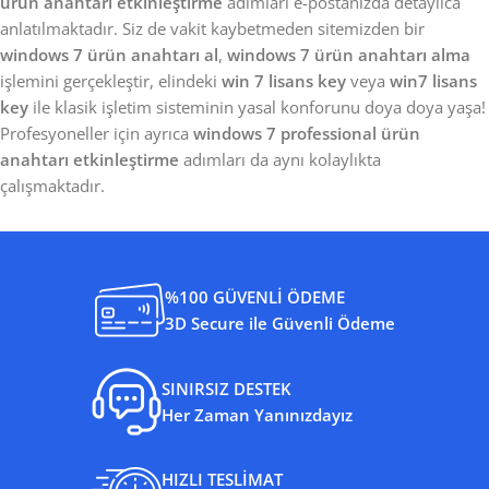
ürün anahtarı etkinleştirme
adımları e-postanızda detaylıca
anlatılmaktadır. Siz de vakit kaybetmeden sitemizden bir
windows 7 ürün anahtarı al
,
windows 7 ürün anahtarı alma
işlemini gerçekleştir, elindeki
win 7 lisans key
veya
win7 lisans
key
ile klasik işletim sisteminin yasal konforunu doya doya yaşa!
Profesyoneller için ayrıca
windows 7 professional ürün
anahtarı etkinleştirme
adımları da aynı kolaylıkta
çalışmaktadır.
%100 GÜVENLİ ÖDEME
3D Secure ile Güvenli Ödeme
SINIRSIZ DESTEK
Her Zaman Yanınızdayız
HIZLI TESLİMAT