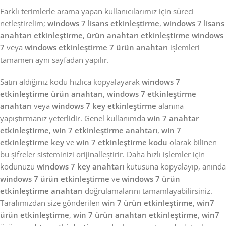
Farklı terimlerle arama yapan kullanıcılarımız için süreci
netleştirelim;
windows 7 lisans etkinleştirme
,
windows 7 lisans
anahtarı etkinleştirme
,
ürün anahtarı etkinleştirme windows
7
veya
windows etkinleştirme 7 ürün anahtarı
işlemleri
tamamen aynı sayfadan yapılır.
Satın aldığınız kodu hızlıca kopyalayarak
windows 7
etkinleştirme ürün anahtarı
,
windows 7 etkinleştirme
anahtarı
veya
windows 7 key etkinleştirme
alanına
yapıştırmanız yeterlidir. Genel kullanımda
win 7 anahtar
etkinleştirme
,
win 7 etkinleştirme anahtarı
,
win 7
etkinleştirme key
ve
win 7 etkinleştirme kodu
olarak bilinen
bu şifreler sisteminizi orijinalleştirir. Daha hızlı işlemler için
kodunuzu
windows 7 key anahtarı
kutusuna kopyalayıp, anında
windows 7 ürün etkinleştirme
ve
windows 7 ürün
etkinleştirme anahtarı
doğrulamalarını tamamlayabilirsiniz.
Tarafımızdan size gönderilen
win 7 ürün etkinleştirme
,
win7
ürün etkinleştirme
,
win 7 ürün anahtarı etkinleştirme
,
win7