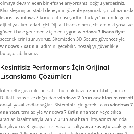
olmaya devam eden bir efsane arıyorsanız, doğru yerdesiniz.
Klasikleşmiş bu stabil deneyimi güvenle yaşamak için cihazınızda
lisanslı windows 7
kurulu olması şarttır. Türkiye’nin önde gelen
dijital yazılım tedarikçisi Dijital Lisans olarak, sisteminizi yasal ve
güvenli hale getirmeniz için en uygun
windows 7 lisans fiyat
seçeneklerini sunuyoruz. Sitemizden 3D Secure güvencesiyle
windows 7 satin al
adımını geçebilir, nostaljiyi güvenlikle
buluşturabilirsiniz.
Kesintisiz Performans İçin Orijinal
Lisanslama Çözümleri
İnternette güvenilir bir satıcı bulmak bazen zor olabilir; ancak
Dijital Lisans size doğrudan
windows 7 ürün anahtarı microsoft
onaylı yasal kodlar sağlar. Sisteminiz için gerekli olan
windows 7
anahtarı
, tam adıyla
windows 7 ürün anahtarı
veya sıkça
aratılan kısaltmasıyla
win 7 ürün anahtarı
ihtiyacınızı anında
karşılıyoruz. Bilgisayarınızı yasal bir altyapıya kavuşturacak genel
windows 7 lisansı
arayışlarınızda, kategorimizdeki
windows 7