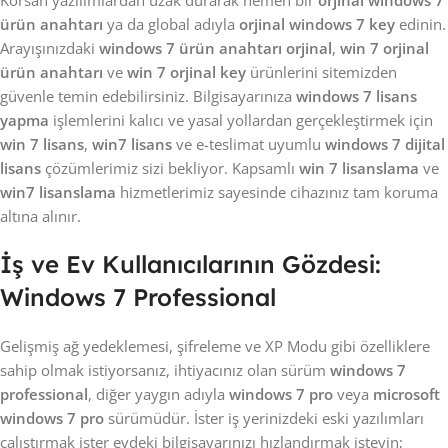
Korsan yazılımlardan uzak durarak hemen bir
orjinal windows 7
ürün anahtarı
ya da global adıyla
orjinal windows 7 key
edinin.
Arayışınızdaki
windows 7 ürün anahtarı orjinal
,
win 7 orjinal
ürün anahtarı
ve
win 7 orjinal key
ürünlerini sitemizden
güvenle temin edebilirsiniz. Bilgisayarınıza
windows 7 lisans
yapma
işlemlerini kalıcı ve yasal yollardan gerçekleştirmek için
win 7 lisans
,
win7 lisans
ve e-teslimat uyumlu
windows 7 dijital
lisans
çözümlerimiz sizi bekliyor. Kapsamlı
win 7 lisanslama
ve
win7 lisanslama
hizmetlerimiz sayesinde cihazınız tam koruma
altına alınır.
İş ve Ev Kullanıcılarının Gözdesi:
Windows 7 Professional
Gelişmiş ağ yedeklemesi, şifreleme ve XP Modu gibi özelliklere
sahip olmak istiyorsanız, ihtiyacınız olan sürüm
windows 7
professional
, diğer yaygın adıyla
windows 7 pro
veya
microsoft
windows 7 pro
sürümüdür. İster iş yerinizdeki eski yazılımları
çalıştırmak ister evdeki bilgisayarınızı hızlandırmak isteyin;