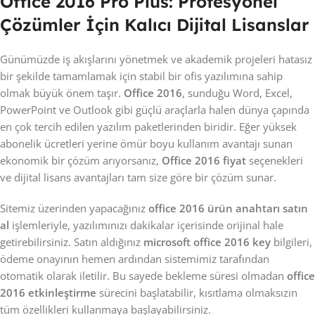
Office 2016 Pro Plus: Profesyonel
Çözümler İçin Kalıcı Dijital Lisanslar
Günümüzde iş akışlarını yönetmek ve akademik projeleri hatasız
bir şekilde tamamlamak için stabil bir ofis yazılımına sahip
olmak büyük önem taşır.
Office 2016
, sunduğu Word, Excel,
PowerPoint ve Outlook gibi güçlü araçlarla halen dünya çapında
en çok tercih edilen yazılım paketlerinden biridir. Eğer yüksek
abonelik ücretleri yerine ömür boyu kullanım avantajı sunan
ekonomik bir çözüm arıyorsanız,
Office 2016 fiyat
seçenekleri
ve dijital lisans avantajları tam size göre bir çözüm sunar.
Sitemiz üzerinden yapacağınız
office 2016 ürün anahtarı satın
al
işlemleriyle, yazılımınızı dakikalar içerisinde orijinal hale
getirebilirsiniz. Satın aldığınız
microsoft office 2016 key
bilgileri,
ödeme onayının hemen ardından sistemimiz tarafından
otomatik olarak iletilir. Bu sayede bekleme süresi olmadan
office
2016 etkinleştirme
sürecini başlatabilir, kısıtlama olmaksızın
tüm özellikleri kullanmaya başlayabilirsiniz.