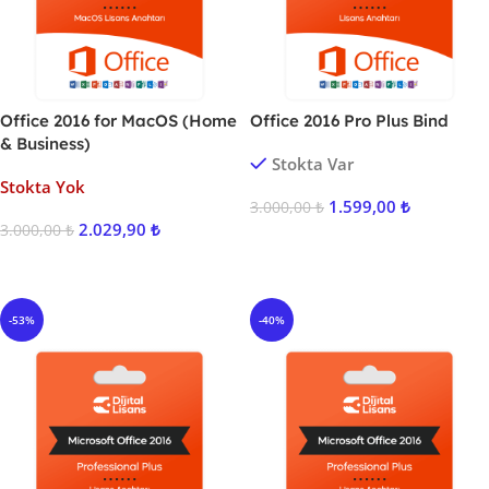
Office 2016 for MacOS (Home
Office 2016 Pro Plus Bind
& Business)
Stokta Var
Stokta Yok
1.599,00
₺
3.000,00
₺
2.029,90
₺
3.000,00
₺
Sepete Ekle
Ürünü İncele
-53%
-40%