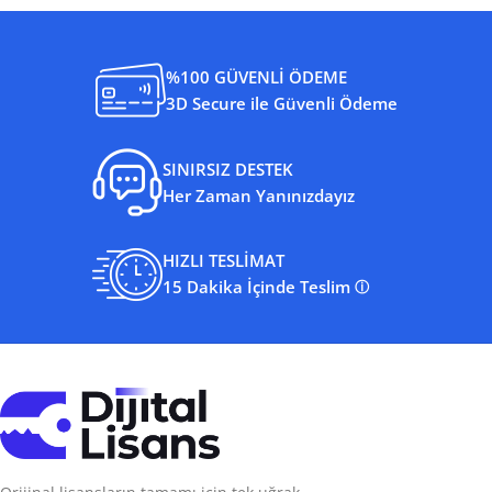
%100 GÜVENLİ ÖDEME
3D Secure ile Güvenli Ödeme
SINIRSIZ DESTEK
Her Zaman Yanınızdayız
HIZLI TESLİMAT
15 Dakika İçinde Teslim
ⓘ