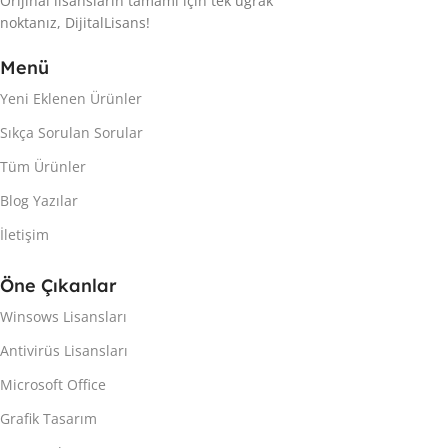
Orijinal lisansların tamamı için tek uğrak
noktanız, DijitalLisans!
Menü
Yeni Eklenen Ürünler
Sıkça Sorulan Sorular
Tüm Ürünler
Blog Yazılar
İletişim
Öne Çıkanlar
Winsows Lisansları
Antivirüs Lisansları
Microsoft Office
Grafik Tasarım