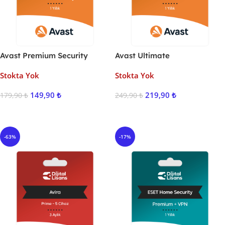
Avast Premium Security
Avast Ultimate
Stokta Yok
Stokta Yok
149,90
₺
219,90
₺
179,90
₺
249,90
₺
Ürünü İncele
Ürünü İncele
-63%
-17%