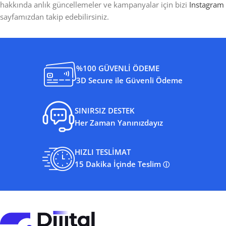
hakkında anlık güncellemeler ve kampanyalar için bizi
Instagram
sayfamızdan takip edebilirsiniz.
%100 GÜVENLİ ÖDEME
3D Secure ile Güvenli Ödeme
SINIRSIZ DESTEK
Her Zaman Yanınızdayız
HIZLI TESLİMAT
15 Dakika İçinde Teslim
ⓘ