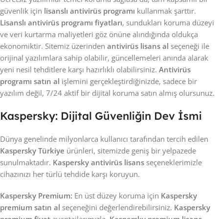
güvenlik için
lisanslı antivirüs programı
kullanmak şarttır.
Lisanslı antivirüs programı fiyatları
, sundukları koruma düzeyi
ve veri kurtarma maliyetleri göz önüne alındığında oldukça
ekonomiktir. Sitemiz üzerinden
antivirüs lisans al
seçeneği ile
orijinal yazılımlara sahip olabilir, güncellemeleri anında alarak
yeni nesil tehditlere karşı hazırlıklı olabilirsiniz.
Antivirüs
programı satın al
işlemini gerçekleştirdiğinizde, sadece bir
yazılım değil, 7/24 aktif bir dijital koruma satın almış olursunuz.
Kaspersky: Dijital Güvenliğin Dev İsmi
Dünya genelinde milyonlarca kullanıcı tarafından tercih edilen
Kaspersky Türkiye
ürünleri, sitemizde geniş bir yelpazede
sunulmaktadır.
Kaspersky antivirüs lisans
seçeneklerimizle
cihazınızı her türlü tehdide karşı koruyun.
Kaspersky Premium:
En üst düzey koruma için
Kaspersky
premium satın al
seçeneğini değerlendirebilirsiniz.
Kaspersky
premium fiyat
avantajlarımızla,
Kaspersky premium lisans