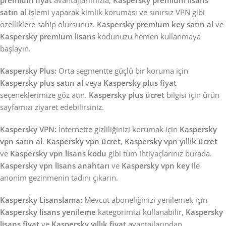
satın al
işlemi yaparak kimlik koruması ve sınırsız VPN gibi
özelliklere sahip olursunuz.
Kaspersky premium key satın al
ve
Kaspersky premium lisans
kodunuzu hemen kullanmaya
başlayın.
Kaspersky Plus:
Orta segmentte güçlü bir koruma için
Kaspersky plus satın al
veya
Kaspersky plus fiyat
seçeneklerimize göz atın.
Kaspersky plus ücret
bilgisi için ürün
sayfamızı ziyaret edebilirsiniz.
Kaspersky VPN:
İnternette gizliliğinizi korumak için
Kaspersky
vpn satın al
.
Kaspersky vpn ücret
,
Kaspersky vpn yıllık ücret
ve
Kaspersky vpn lisans kodu
gibi tüm ihtiyaçlarınız burada.
Kaspersky vpn lisans anahtarı
ve
Kaspersky vpn key
ile
anonim gezinmenin tadını çıkarın.
Kaspersky Lisanslama:
Mevcut aboneliğinizi yenilemek için
Kaspersky lisans yenileme
kategorimizi kullanabilir,
Kaspersky
lisans fiyat
ve
Kaspersky yıllık fiyat
avantajlarından