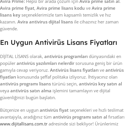
Avira Prime:
Hepsi bir arada çözüm için
Avira prime satın al
.
Avira prime fiyat
,
Avira prime lisans kodu
ve
Avira prime
lisans key
seçeneklerimizle tam kapsamlı temizlik ve hız
kazanın.
Avira antivirus dijital lisans
ile cihazınız her zaman
güvende.
En Uygun Antivirüs Lisans Fiyatları
DİJİTAL LİSANS olarak,
antivirüs programları
dünyasındaki en
popüler
antivirüs yazılımları nelerdir
sorusuna geniş bir ürün
gamıyla cevap veriyoruz.
Antivirüs lisans fiyatları
ve
antivirüs
fiyatları
konusunda şeffaf politaka izliyoruz. İhtiyacınız olan
antivirüs programı lisans
türünü seçin,
antivirüs key satın al
veya
antivirüs satın alma
işlemini tamamlayın ve dijital
güvenliğinizi bugün başlatın.
Bütçenize en uygun
antivirüs fiyat
seçenekleri ve hızlı teslimat
avantajıyla, aradığınız tüm
antivirüs programı satın al
fırsatları
www.dijitallisans.com.tr
adresinde sizi bekliyor! Ürünlerimiz