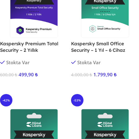
Kaspersky Premium Total
Kaspersky Small Office
Security – 2 Yıllık
Security – 1 Yıl – 6 Cihaz
Stokta Var
Stokta Var
499,90
₺
1.799,90
₺
600,00
₺
4.000,00
₺
Sepete Ekle
Sepete Ekle
-42%
-53%