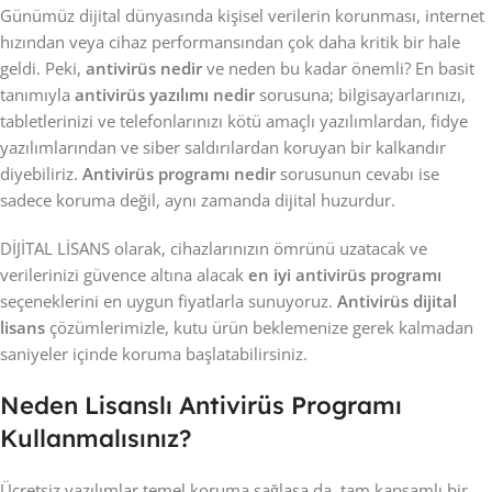
Günümüz dijital dünyasında kişisel verilerin korunması, internet
hızından veya cihaz performansından çok daha kritik bir hale
geldi. Peki,
antivirüs nedir
ve neden bu kadar önemli? En basit
tanımıyla
antivirüs yazılımı nedir
sorusuna; bilgisayarlarınızı,
tabletlerinizi ve telefonlarınızı kötü amaçlı yazılımlardan, fidye
yazılımlarından ve siber saldırılardan koruyan bir kalkandır
diyebiliriz.
Antivirüs programı nedir
sorusunun cevabı ise
sadece koruma değil, aynı zamanda dijital huzurdur.
DİJİTAL LİSANS olarak, cihazlarınızın ömrünü uzatacak ve
verilerinizi güvence altına alacak
en iyi antivirüs programı
seçeneklerini en uygun fiyatlarla sunuyoruz.
Antivirüs dijital
lisans
çözümlerimizle, kutu ürün beklemenize gerek kalmadan
saniyeler içinde koruma başlatabilirsiniz.
Neden Lisanslı Antivirüs Programı
Kullanmalısınız?
Ücretsiz yazılımlar temel koruma sağlasa da, tam kapsamlı bir