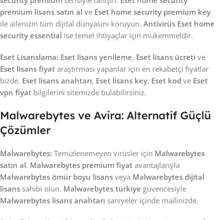
premium lisans satın al
ve
Eset home security premium key
ile ailenizin tüm dijital dünyasını koruyun.
Antivirüs Eset home
security essential
ise temel ihtiyaçlar için mükemmeldir.
Eset Lisanslama:
Eset lisans yenileme
,
Eset lisans ücreti
ve
Eset lisans fiyat
araştırması yapanlar için en rekabetçi fiyatlar
bizde.
Eset lisans anahtarı
,
Eset lisans key
,
Eset kod
ve
Eset
vpn fiyat
bilgilerini sitemizde bulabilirsiniz.
Malwarebytes ve Avira: Alternatif Güçlü
Çözümler
Malwarebytes:
Temizlenemeyen virüsler için
Malwarebytes
satın al
.
Malwarebytes premium fiyat
avantajlarıyla
Malwarebytes ömür boyu lisans
veya
Malwarebytes dijital
lisans
sahibi olun.
Malwarebytes türkiye
güvencesiyle
Malwarebytes lisans anahtarı
saniyeler içinde mailinizde.