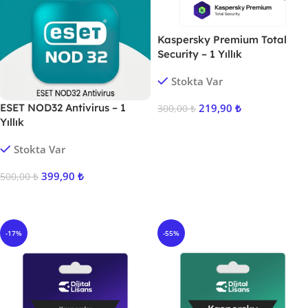
Kaspersky Premium Total
Security – 1 Yıllık
Stokta Var
ESET NOD32 Antivirus – 1
219,90
₺
300,00
₺
Yıllık
Sepete Ekle
Stokta Var
399,90
₺
500,00
₺
Sepete Ekle
-17%
-55%