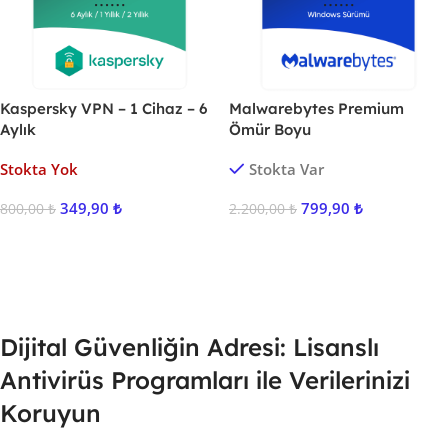
Kaspersky VPN – 1 Cihaz – 6
Malwarebytes Premium
Aylık
Ömür Boyu
Stokta Yok
Stokta Var
349,90
₺
799,90
₺
800,00
₺
2.200,00
₺
Ürünü İncele
Sepete Ekle
Dijital Güvenliğin Adresi: Lisanslı
Antivirüs Programları ile Verilerinizi
Koruyun