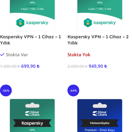
Kaspersky VPN – 1 Cihaz – 1
Kaspersky VPN – 1 Cihaz – 2
Yıllık
Yıllık
Stokta Var
Stokta Yok
699,90
₺
949,90
₺
1.200,00
₺
2.000,00
₺
Sepete Ekle
Ürünü İncele
-56%
-64%