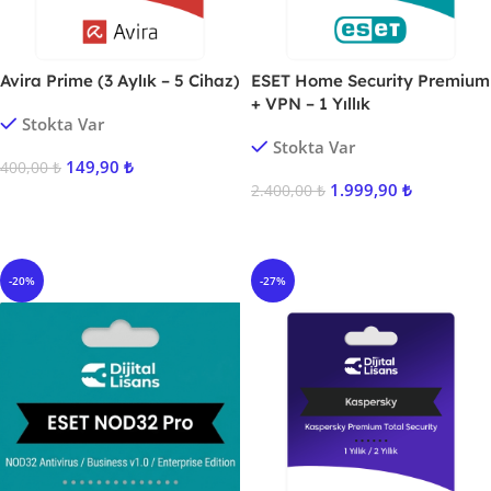
Avira Prime (3 Aylık – 5 Cihaz)
ESET Home Security Premium
+ VPN – 1 Yıllık
Stokta Var
Stokta Var
149,90
₺
400,00
₺
1.999,90
₺
2.400,00
₺
Sepete Ekle
Sepete Ekle
-20%
-27%