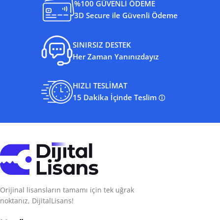
%100 GÜVENLİ ÖDEME
3D Secure ile Güvenli Ödeme
SINIRSIZ DESTEK
Her Zaman Yanınızdayız
HIZLI TESLİMAT
15 Dakika İçinde Teslim
ⓘ
Orijinal lisansların tamamı için tek uğrak
noktanız, DijitalLisans!