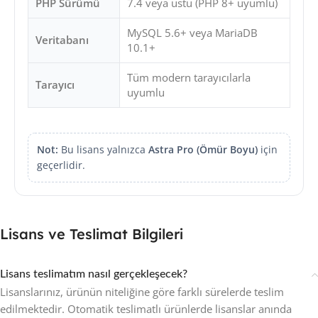
PHP Sürümü
7.4 veya üstü (PHP 8+ uyumlu)
MySQL 5.6+ veya MariaDB
Veritabanı
10.1+
Tüm modern tarayıcılarla
Tarayıcı
uyumlu
Not:
Bu lisans yalnızca
Astra Pro (Ömür Boyu)
için
geçerlidir.
Lisans ve Teslimat Bilgileri
Lisans teslimatım nasıl gerçekleşecek?
Lisanslarınız, ürünün niteliğine göre farklı sürelerde teslim
edilmektedir. Otomatik teslimatlı ürünlerde lisanslar anında