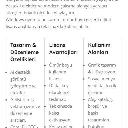
destekli efektler ve modern çalışma alanıyla yaratıcı
süreçleri büyük ölçüde kolaylaştırır.
Windows uyumlu bu sürüm, ömür boyu geçerli dijital
lisans anahtarıyla tek cihazda kullanılabilir.
Tasarım &
Lisans
Kullanım
Düzenleme
Avantajları
Alanları
Özellikleri
Ömür boyu
Grafik tasarım
kullanım
& illüstrasyon.
AI destekli
lisansı.
Sosyal medya
görüntü
Dijital key
ve dijital içerik
iyileştirme ve
olarak hızlı
üretimi.
efektler.
teslimat.
Afiş, katalog,
Geliştirilmiş
Tek cihazda
broşür ve
vektör çizim ve
kalıcı
baskı
düzenleme
aktivasyon.
tasarımları.
araçları.
Kolay online
Fotoğraf
Corel PHOTO-