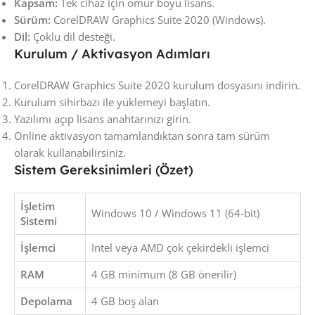
Kapsam:
Tek cihaz için ömür boyu lisans.
Sürüm:
CorelDRAW Graphics Suite 2020 (Windows).
Dil:
Çoklu dil desteği.
Kurulum / Aktivasyon Adımları
CorelDRAW Graphics Suite 2020 kurulum dosyasını indirin.
Kurulum sihirbazı ile yüklemeyi başlatın.
Yazılımı açıp lisans anahtarınızı girin.
Online aktivasyon tamamlandıktan sonra tam sürüm
olarak kullanabilirsiniz.
Sistem Gereksinimleri (Özet)
İşletim
Windows 10 / Windows 11 (64-bit)
Sistemi
İşlemci
Intel veya AMD çok çekirdekli işlemci
RAM
4 GB minimum (8 GB önerilir)
Depolama
4 GB boş alan