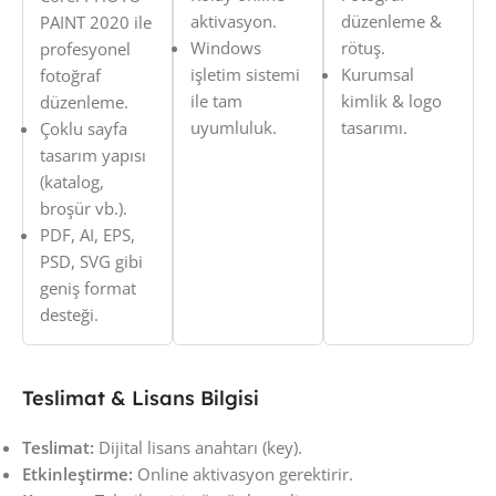
aktivasyon.
düzenleme &
PAINT 2020 ile
Windows
rötuş.
profesyonel
işletim sistemi
Kurumsal
fotoğraf
ile tam
kimlik & logo
düzenleme.
uyumluluk.
tasarımı.
Çoklu sayfa
tasarım yapısı
(katalog,
broşür vb.).
PDF, AI, EPS,
PSD, SVG gibi
geniş format
desteği.
Teslimat & Lisans Bilgisi
Teslimat:
Dijital lisans anahtarı (key).
Etkinleştirme:
Online aktivasyon gerektirir.