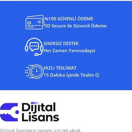
%100 GÜVENLİ ÖDEME
3D Secure ile Güvenli Ödeme
SINIRSIZ DESTEK
Her Zaman Yanınızdayız
HIZLI TESLİMAT
15 Dakika İçinde Teslim
ⓘ
Orijinal lisansların tamamı için tek uğrak