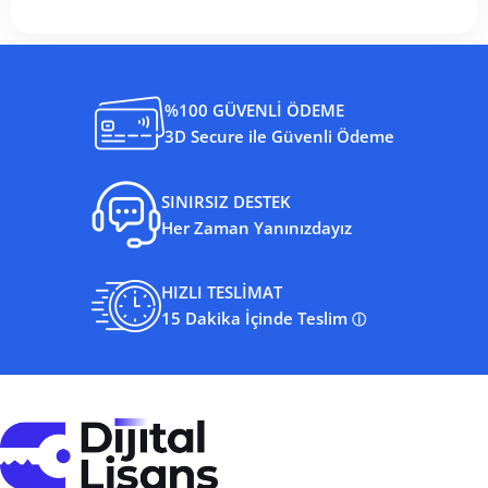
%100 GÜVENLİ ÖDEME
3D Secure ile Güvenli Ödeme
SINIRSIZ DESTEK
Her Zaman Yanınızdayız
HIZLI TESLİMAT
15 Dakika İçinde Teslim
ⓘ