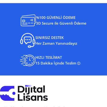
%100 GÜVENLİ ÖDEME
3D Secure ile Güvenli Ödeme
SINIRSIZ DESTEK
Her Zaman Yanınızdayız
HIZLI TESLİMAT
15 Dakika İçinde Teslim
ⓘ