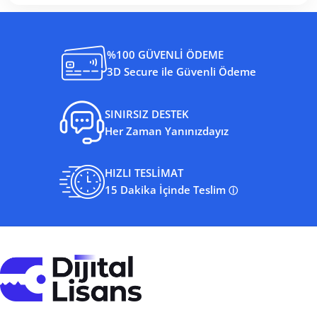
%100 GÜVENLİ ÖDEME
3D Secure ile Güvenli Ödeme
SINIRSIZ DESTEK
Her Zaman Yanınızdayız
HIZLI TESLİMAT
15 Dakika İçinde Teslim
ⓘ