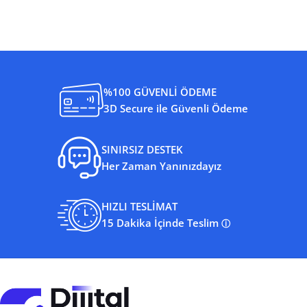
%100 GÜVENLİ ÖDEME
3D Secure ile Güvenli Ödeme
SINIRSIZ DESTEK
Her Zaman Yanınızdayız
HIZLI TESLİMAT
15 Dakika İçinde Teslim
ⓘ