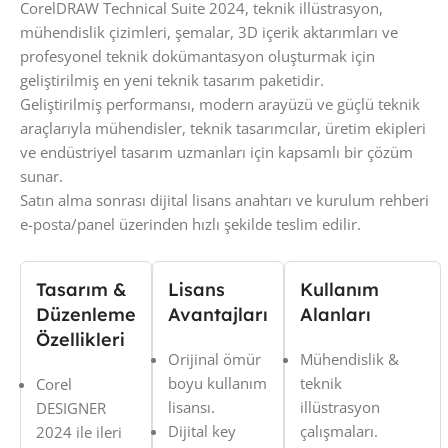
CorelDRAW Technical Suite 2024, teknik illüstrasyon,
mühendislik çizimleri, şemalar, 3D içerik aktarımları ve
profesyonel teknik dokümantasyon oluşturmak için
geliştirilmiş en yeni teknik tasarım paketidir.
Geliştirilmiş performansı, modern arayüzü ve güçlü teknik
araçlarıyla mühendisler, teknik tasarımcılar, üretim ekipleri
ve endüstriyel tasarım uzmanları için kapsamlı bir çözüm
sunar.
Satın alma sonrası dijital lisans anahtarı ve kurulum rehberi
e-posta/panel üzerinden hızlı şekilde teslim edilir.
Tasarım &
Lisans
Kullanım
Düzenleme
Avantajları
Alanları
Özellikleri
Orijinal ömür
Mühendislik &
boyu kullanım
teknik
Corel
lisansı.
illüstrasyon
DESIGNER
Dijital key
çalışmaları.
2024 ile ileri