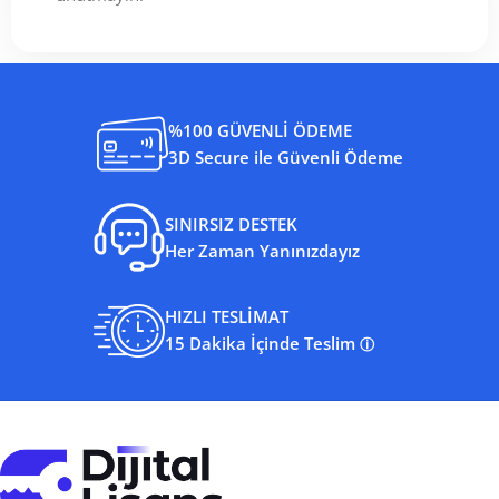
%100 GÜVENLİ ÖDEME
3D Secure ile Güvenli Ödeme
SINIRSIZ DESTEK
Her Zaman Yanınızdayız
HIZLI TESLİMAT
15 Dakika İçinde Teslim
ⓘ