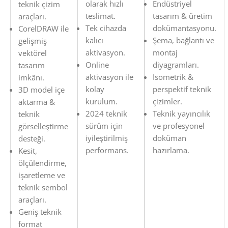
olarak hızlı
Endüstriyel
teknik çizim
teslimat.
tasarım & üretim
araçları.
Tek cihazda
dokümantasyonu.
CorelDRAW ile
kalıcı
Şema, bağlantı ve
gelişmiş
aktivasyon.
montaj
vektörel
Online
diyagramları.
tasarım
aktivasyon ile
Isometrik &
imkânı.
kolay
perspektif teknik
3D model içe
kurulum.
çizimler.
aktarma &
2024 teknik
Teknik yayıncılık
teknik
sürüm için
ve profesyonel
görselleştirme
iyileştirilmiş
doküman
desteği.
performans.
hazırlama.
Kesit,
ölçülendirme,
işaretleme ve
teknik sembol
araçları.
Geniş teknik
format