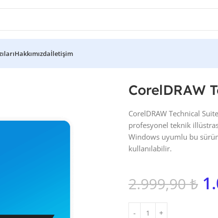
ıları
Hakkımızda
İletişim
ndows
CorelDRAW Technical Suite 2025 for Windows
CorelDRAW Te
CorelDRAW Technical Suite
profesyonel teknik illüstras
Windows uyumlu bu sürüm, ö
kullanılabilir.
1
2.999,90
₺