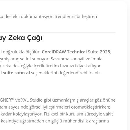
eka destekli dokümantasyon trendlerini birleştiren
ay Zeka Çağı
ki doğrulukla ölçülür.
CorelDRAW Technical Suite 2025
,
işmiş araç setini sunuyor. Savunma sanayii ve imalat
ka desteğiyle içerik üretim hızınızı ikiye katlıyor.
 suite satın al
seçeneklerini değerlendirebilirsiniz.
IGNER™ ve XVL Studio gibi uzmanlaşmış araçlar göz önüne
anı sayesinde görsel iyileştirmeleri otomatikleştirirken;
kadar kolaylaştırıyor. Fiziksel bir kurulum süreciyle vakit
zı kesintiye uğratmadan en güçlü mühendislik araçlarına