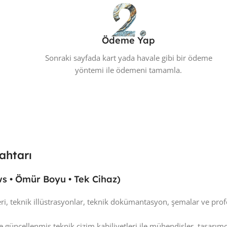
Ödeme Yap
Sonraki sayfada kart yada havale gibi bir ödeme
yöntemi ile ödemeni tamamla.
nahtarı
s • Ömür Boyu • Tek Cihaz)
, teknik illüstrasyonlar, teknik dokümantasyon, şemalar ve profesy
e güncellenmiş teknik çizim kabiliyetleri ile mühendisler, tasarımc