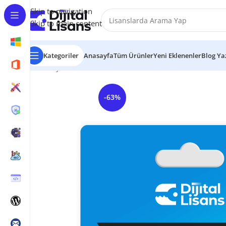
Skip to navigation
Skip to main content
Kategoriler
Anasayfa
Tüm Ürünler
Yeni Eklenenler
Blog Yaz
Anasayfa
Grafik & Tasarım
CorelDRAW
CorelDraw Wi
-63%