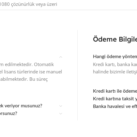
080 çözünürlük veya üzeri
Ödeme Bilgile
Hangi ödeme yönteml
slim edilmektedir. Otomatik
Kredi kartı, banka ka
zel lisans türlerinde ise manuel
halinde bizimle ileti
yabilmektedir. Bu süreç
Kredi kartı ile ödem
Kredi kartına taksit 
tek veriyor musunuz?
Banka havalesi ve e
orsunuz?