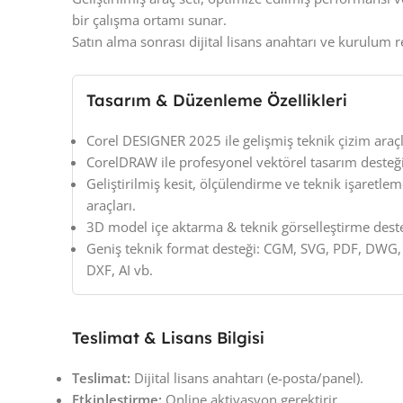
bir çalışma ortamı sunar.
Satın alma sonrası dijital lisans anahtarı ve kurulum r
Tasarım & Düzenleme Özellikleri
Corel DESIGNER 2025 ile gelişmiş teknik çizim araçl
CorelDRAW ile profesyonel vektörel tasarım desteği
Geliştirilmiş kesit, ölçülendirme ve teknik işaretle
araçları.
3D model içe aktarma & teknik görselleştirme deste
Geniş teknik format desteği: CGM, SVG, PDF, DWG,
DXF, AI vb.
Teslimat & Lisans Bilgisi
Teslimat:
Dijital lisans anahtarı (e-posta/panel).
Etkinleştirme:
Online aktivasyon gerektirir.