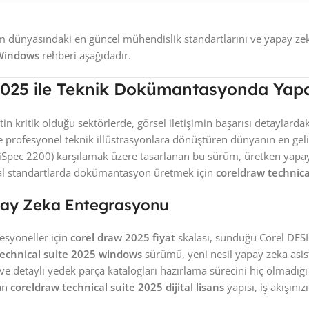
çizim dünyasındaki en güncel mühendislik standartlarını ve yapay z
 Windows
rehberi aşağıdadır.
2025 ile Teknik Dokümantasyonda Yap
in kritik olduğu sektörlerde, görsel iletişimin başarısı detaylarda
ve profesyonel teknik illüstrasyonlara dönüştüren dünyanın en gel
iSpec 2200) karşılamak üzere tasarlanan bu sürüm, üretken yapay ze
obal standartlarda dokümantasyon üretmek için
coreldraw technical
apay Zeka Entegrasyonu
esyoneller için
corel draw 2025 fiyat
skalası, sunduğu Corel DES
echnical suite 2025 windows
sürümü, yeni nesil yapay zeka asist
ve detaylı yedek parça katalogları hazırlama sürecini hiç olmadığı 
lan
coreldraw technical suite 2025 dijital lisans
yapısı, iş akışını