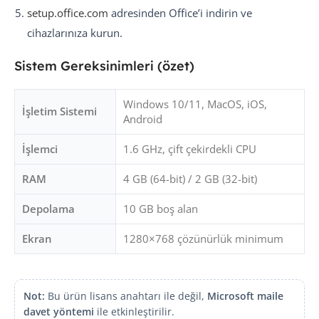
setup.office.com
adresinden Office’i indirin ve
cihazlarınıza kurun.
Sistem Gereksinimleri (özet)
Windows 10/11, MacOS, iOS,
İşletim Sistemi
Android
İşlemci
1.6 GHz, çift çekirdekli CPU
RAM
4 GB (64-bit) / 2 GB (32-bit)
Depolama
10 GB boş alan
Ekran
1280×768 çözünürlük minimum
Not:
Bu ürün lisans anahtarı ile değil,
Microsoft maile
davet yöntemi
ile etkinleştirilir.