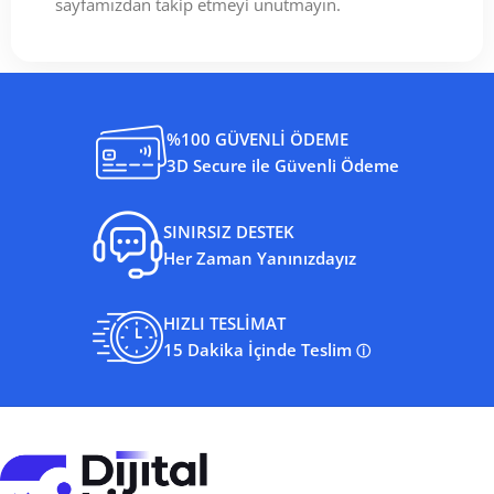
sayfamızdan takip etmeyi unutmayın.
%100 GÜVENLİ ÖDEME
3D Secure ile Güvenli Ödeme
SINIRSIZ DESTEK
Her Zaman Yanınızdayız
HIZLI TESLİMAT
15 Dakika İçinde Teslim
ⓘ