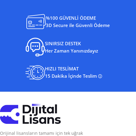
%100 GÜVENLİ ÖDEME
3D Secure ile Güvenli Ödeme
SINIRSIZ DESTEK
Her Zaman Yanınızdayız
HIZLI TESLİMAT
15 Dakika İçinde Teslim
ⓘ
Orijinal lisansların tamamı için tek uğrak