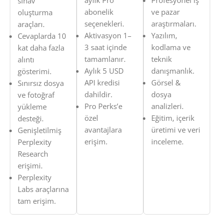
aylık Pro
Profesyonel iş
sınav
abonelik
ve pazar
oluşturma
seçenekleri.
araştırmaları.
araçları.
Aktivasyon 1–
Yazılım,
Cevaplarda 10
3 saat içinde
kodlama ve
kat daha fazla
tamamlanır.
teknik
alıntı
Aylık 5 USD
danışmanlık.
gösterimi.
API kredisi
Görsel &
Sınırsız dosya
dahildir.
dosya
ve fotoğraf
Pro Perks’e
analizleri.
yükleme
özel
Eğitim, içerik
desteği.
avantajlara
üretimi ve veri
Genişletilmiş
erişim.
inceleme.
Perplexity
Research
erişimi.
Perplexity
Labs araçlarına
tam erişim.