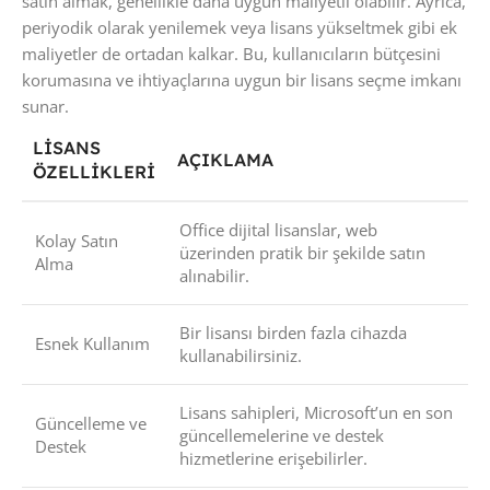
satın almak, genellikle daha uygun maliyetli olabilir. Ayrıca,
periyodik olarak yenilemek veya lisans yükseltmek gibi ek
maliyetler de ortadan kalkar. Bu, kullanıcıların bütçesini
korumasına ve ihtiyaçlarına uygun bir lisans seçme imkanı
sunar.
LISANS
AÇIKLAMA
ÖZELLIKLERI
Office dijital lisanslar, web
Kolay Satın
üzerinden pratik bir şekilde satın
Alma
alınabilir.
Bir lisansı birden fazla cihazda
Esnek Kullanım
kullanabilirsiniz.
Lisans sahipleri, Microsoft’un en son
Güncelleme ve
güncellemelerine ve destek
Destek
hizmetlerine erişebilirler.