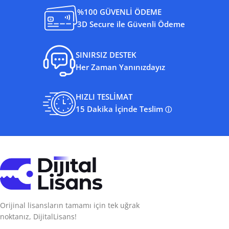
%100 GÜVENLİ ÖDEME
3D Secure ile Güvenli Ödeme
SINIRSIZ DESTEK
Her Zaman Yanınızdayız
HIZLI TESLİMAT
15 Dakika İçinde Teslim
ⓘ
Orijinal lisansların tamamı için tek uğrak
noktanız, DijitalLisans!