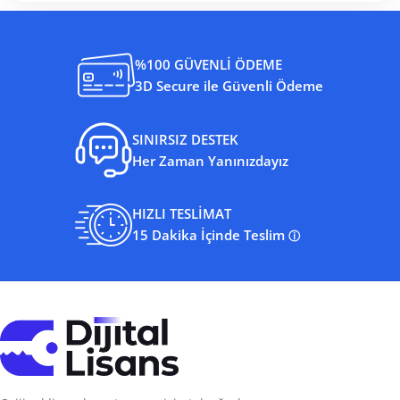
%100 GÜVENLİ ÖDEME
3D Secure ile Güvenli Ödeme
SINIRSIZ DESTEK
Her Zaman Yanınızdayız
HIZLI TESLİMAT
15 Dakika İçinde Teslim
ⓘ