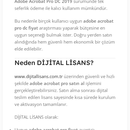
Adobe Acrobat Pro DC 2019
sürümünde tek
seferlik ödeme ile kalıcı kullanım mümkündür.
Bu nedenle birçok kullanıcı uygun
adobe acrobat
pro dc fiyat
araştırması yaparak bütçesine en
uygun seçeneği bulmak ister. Doğru yerden satın
alındığında hem güvenli hem ekonomik bir çözüm
elde edilebilir.
Neden DİJİTAL LİSANS?
www.dijitallisans.com.tr
üzerinden güvenli ve hızlı
şekilde
adobe acrobat pro satın al
işlemini
gerçekleştirebilirsiniz. Satın alma sonrası dijital
teslim edilen lisans sayesinde kısa sürede kurulum
ve aktivasyon tamamlanır.
DİJİTAL LİSANS olarak:
Uygun
adobe acrobat pro fiyat
avantajı