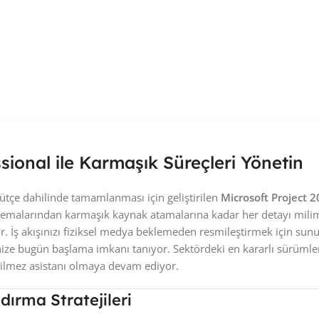
sional ile Karmaşık Süreçleri Yönetin
tçe dahilinde tamamlanması için geliştirilen
Microsoft Project 2
emalarından karmaşık kaynak atamalarına kadar her detayı milimet
yor. İş akışınızı fiziksel medya beklemeden resmileştirmek için sun
inize bugün başlama imkanı tanıyor. Sektördeki en kararlı sürümle
eçilmez asistanı olmaya devam ediyor.
ırma Stratejileri