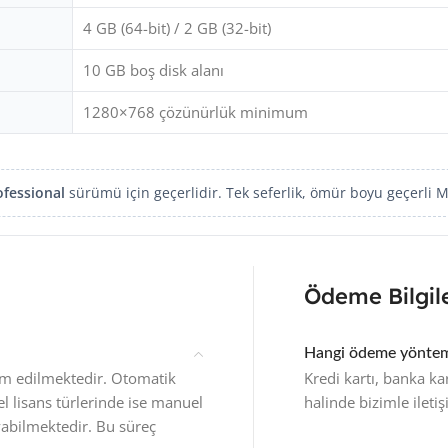
4 GB (64-bit) / 2 GB (32-bit)
10 GB boş disk alanı
1280×768 çözünürlük minimum
ofessional
sürümü için geçerlidir. Tek seferlik, ömür boyu geçerli Mi
Ödeme Bilgile
Hangi ödeme yönteml
slim edilmektedir. Otomatik
Kredi kartı, banka ka
zel lisans türlerinde ise manuel
halinde bizimle ileti
yabilmektedir. Bu süreç