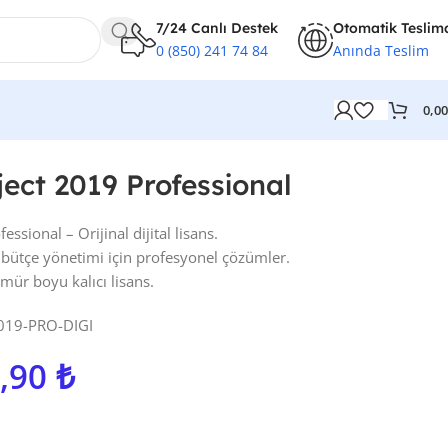
7/24 Canlı Destek
Otomatik Teslim
0 (850) 241 74 84
Anında Teslim
0,0
ject 2019 Professional
ssional – Orijinal dijital lisans.
bütçe yönetimi için profesyonel çözümler.
r boyu kalıcı lisans.
019-PRO-DIGI
,90
₺