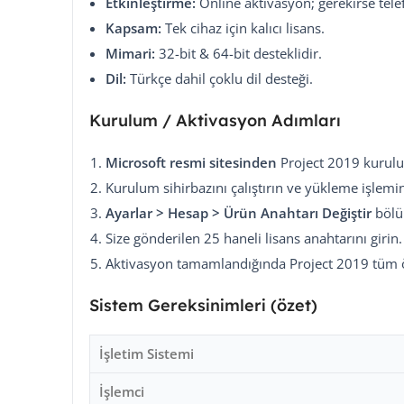
Etkinleştirme:
Online aktivasyon; gerekirse tele
Kapsam:
Tek cihaz için kalıcı lisans.
Mimari:
32-bit & 64-bit desteklidir.
Dil:
Türkçe dahil çoklu dil desteği.
Kurulum / Aktivasyon Adımları
Microsoft resmi sitesinden
Project 2019 kurulu
Kurulum sihirbazını çalıştırın ve yükleme işlemin
Ayarlar > Hesap > Ürün Anahtarı Değiştir
bölü
Size gönderilen 25 haneli lisans anahtarını girin.
Aktivasyon tamamlandığında Project 2019 tüm özel
Sistem Gereksinimleri (özet)
İşletim Sistemi
İşlemci