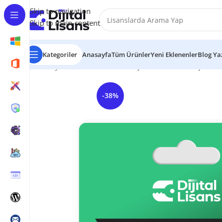
Skip to navigation
Skip to main content
Kategoriler
Anasayfa
Tüm Ürünler
Yeni Eklenenler
Blog Yaz
Anasayfa
Office Lisansları
Project
Microsoft Project 2
-38%