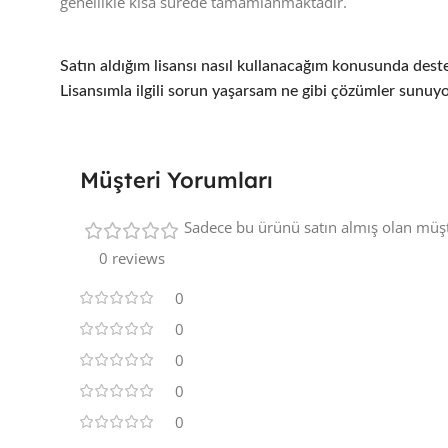
genellikle kısa sürede tamamlanmaktadır.
Satın aldığım lisansı nasıl kullanacağım konusunda des
Lisansımla ilgili sorun yaşarsam ne gibi çözümler sunuy
Müşteri Yorumları
Sadece bu ürünü satın almış olan müşt
0 reviews
0
0
0
0
0