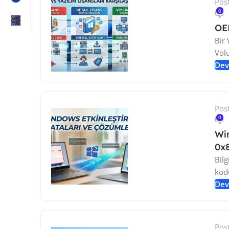
Pos
0
OEM
Bir 
Volu
Dev
Pos
0
Wi
0x
Bilg
kodu
Dev
Pos