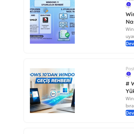
0
Wi
Nas
Win
uyar
Dev
Pos
0
# 
Yü
Win
bıra
Dev