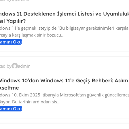
ndows 11 Desteklenen İşlemci Listesi ve Uyumlulu
ıl Yapılır?
dows 11'e geçmek isteyip de "Bu bilgisayar gereksinimleri karşıl
ısıyla karşılaşmak sinir bozucu...
amını Oku
ted by
admin
Windows 10’dan Windows 11’e Geçiş Rehberi: Adı
kseltme
dows 10, Ekim 2025 itibarıyla Microsoft'tan güvenlik güncellemes
kıyor. Bu tarihin ardından sis...
amını Oku