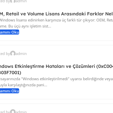
ted by
admin
, Retail ve Volume Lisans Arasındaki Farklar Nel
Windows lisansı edinirken karşınıza üç farklı tür çıkıyor: OEM, Reta
me. Bu üçü aynı işletim sist...
amını Oku
ted by
admin
ndows Etkinleştirme Hataları ve Çözümleri (0xC00
803F7001)
isayarınızda "Windows etkinleştirilmedi" uyarısı belirdiğinde veya
yla karşılaştığınızda pani...
amını Oku
ted by
admin