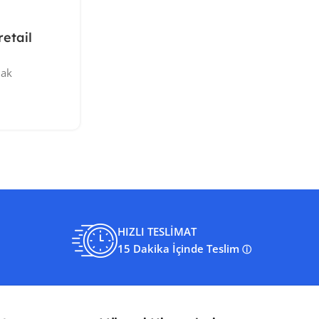
etail
mak
HIZLI TESLİMAT
15 Dakika İçinde Teslim
ⓘ