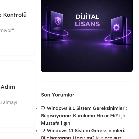
k Kontrolü
amıyor"
m Adım
Ürünlere Gözat
Son Yorumlar
i almayı
Windows 8.1 Sistem Gereksinimleri:
için
Bilgisayarınız Kuruluma Hazır Mı?
Mustafa Ilgın
Windows 11 Sistem Gereksinimleri:
için
ece güz
Bilgisayarınız Hazır mı?