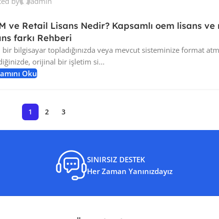
ted by
admin
 ve Retail Lisans Nedir? Kapsamlı oem lisans ve r
ans farkı Rehberi
 bir bilgisayar topladığınızda veya mevcut sisteminize format at
diğinizde, orijinal bir işletim si...
amını Oku
1
2
3
SINIRSIZ DESTEK
Her Zaman Yanınızdayız