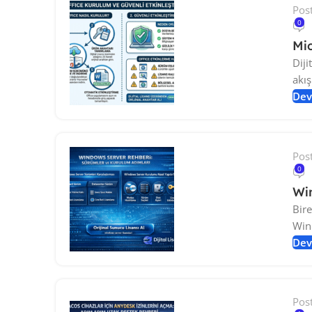
Pos
0
Mic
Diji
akış
Dev
Pos
0
Wi
Bire
Win
Dev
Pos