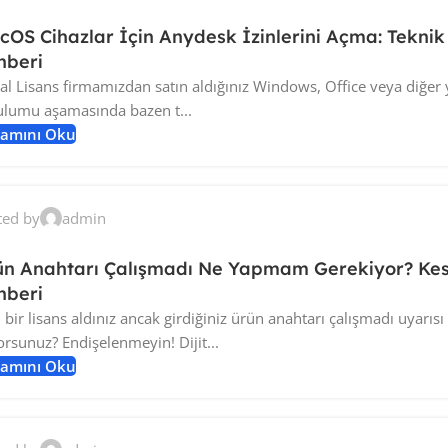
OS Cihazlar İçin Anydesk İzinlerini Açma: Teknik
hberi
tal Lisans firmamızdan satın aldığınız Windows, Office veya diğer 
ulumu aşamasında bazen t...
amını Oku
ted by
admin
ün Anahtarı Çalışmadı Ne Yapmam Gerekiyor? Ke
hberi
 bir lisans aldınız ancak girdiğiniz ürün anahtarı çalışmadı uyarısı
orsunuz? Endişelenmeyin! Dijit...
amını Oku