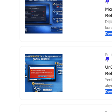
1
Mac
Re
Diji
kur
Dev
Pos
0
Ür
Re
Yeni
alıy
Dev